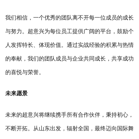
我们相信，一个优秀的团队离不开每一位成员的成长
与努力。超意兴为每位员工提供广阔的平台，鼓励个
人发挥特长、体现价值。通过实战经验的积累与热情
的奉献，我们的团队成员与企业共同成长，共享成功
的喜悦与荣誉。
未来愿景
未来的超意兴将继续携手所有合作伙伴，秉持初心，
不断开拓。从山东出发，辐射全国，最终迈向国际舞