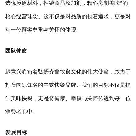
选优质原材料，拒绝食品添加剂，精心烹制美味”的
核心经营理念。这不仅是对品质的执着追求，更是对
每一位顾客尊重与关怀的体现。
团队使命
超意兴肩负着弘扬齐鲁饮食文化的伟大使命，致力于
打造国际知名的中式快餐品牌。我们的目标不仅是提
供美味快餐，更是将健康、幸福与关怀传递到每一位
消费者心中。
发展目标