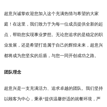
首页
超意兴诚挚欢迎您加入这个充满热情与希望的大家
庭！在这里，我们致力于为每一位成员提供全新的起
点，帮助您实现事业梦想。无论您追求的是稳定的职
业发展，还是希望打造属于自己的辉煌未来，超意兴
都将成为您坚实的后盾，与您一同开创成功之路。
团队理念
超意兴是一支充满活力、追求卓越的团队。我们坚持
以顾客为中心，秉承“提供温馨舒适的就餐环境，严