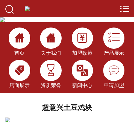


首页

关于我们




产品展示
首页
关于我们
加盟政策
产品展示
加盟优势




加盟政策
店面展示
店面展示
资质荣誉
新闻中心
申请加盟
新闻中心
超意兴土豆鸡块
公司百科
申请加盟